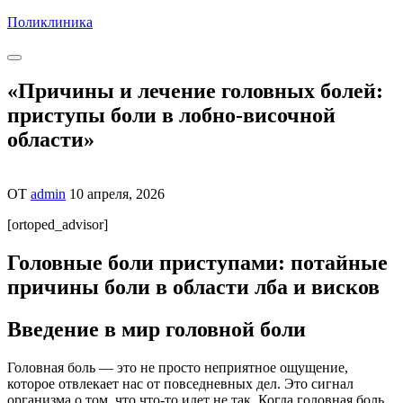
Перейти
Поликлиника
к
содержимому
«Причины и лечение головных болей:
приступы боли в лобно-височной
области»
ОТ
admin
10 апреля, 2026
[ortoped_advisor]
Головные боли приступами: потайные
причины боли в области лба и висков
Введение в мир головной боли
Головная боль — это не просто неприятное ощущение,
которое отвлекает нас от повседневных дел. Это сигнал
организма о том, что что-то идет не так. Когда головная боль