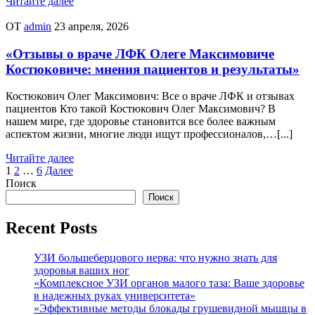
Читайте далее
ОТ
admin
23 апреля, 2026
«Отзывы о враче ЛФК Олеге Максимовиче
Костюковиче: мнения пациентов и результаты»
Костюкович Олег Максимович: Все о враче ЛФК и отзывах
пациентов Кто такой Костюкович Олег Максимович? В
нашем мире, где здоровье становится все более важным
аспектом жизни, многие люди ищут профессионалов,…[...]
Читайте далее
Пагинация
1
2
…
6
Далее
Поиск
записей
Поиск
Recent Posts
УЗИ большеберцового нерва: что нужно знать для
здоровья ваших ног
«Комплексное УЗИ органов малого таза: Ваше здоровье
в надежных руках университета»
«Эффективные методы блокады грушевидной мышцы в