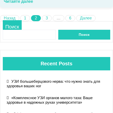
Читайте далее
Пагинация
Назад
1
2
3
…
6
Далее
записей
Поиск
Поиск
Recent Posts
УЗИ большеберцового нерва: что нужно знать для
здоровья ваших ног
«Комплексное УЗИ органов малого таза: Ваше
здоровье в надежных руках университета»