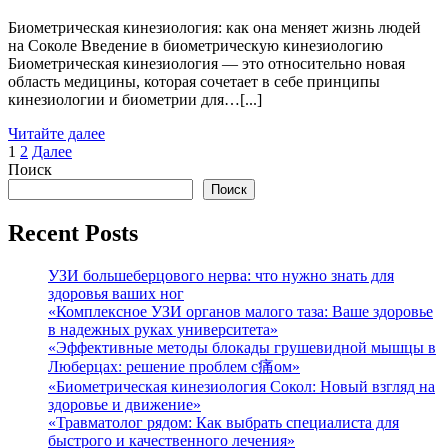
Биометрическая кинезиология: как она меняет жизнь людей
на Соколе Введение в биометрическую кинезиологию
Биометрическая кинезиология — это относительно новая
область медицины, которая сочетает в себе принципы
кинезиологии и биометрии для…[...]
Читайте далее
Пагинация
1
2
Далее
Поиск
записей
Поиск
Recent Posts
УЗИ большеберцового нерва: что нужно знать для
здоровья ваших ног
«Комплексное УЗИ органов малого таза: Ваше здоровье
в надежных руках университета»
«Эффективные методы блокады грушевидной мышцы в
Люберцах: решение проблем с痛ом»
«Биометрическая кинезиология Сокол: Новый взгляд на
здоровье и движение»
«Травматолог рядом: Как выбрать специалиста для
быстрого и качественного лечения»