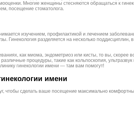
мооценки. Многие женщины стесняются обращаться к гинекол
жем, посещение стоматолога.
анимается изучением, профилактикой и лечением заболеван
узы. Гинекология разделяется на несколько поддисциплин,
ваниях, как миома, эндометриоз или кисты, то вы, скорее в
 различные процедуры, такие как кольпоскопия, ультразвук 
клинику гинекологии имени — там вам помогут!
гинекологии имени
луг, чтобы сделать ваше посещение максимально комфортн