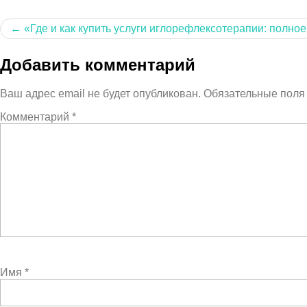
Навигация
«Где и как купить услуги иглорефлексотерапии: полно
по
записям
Добавить комментарий
Ваш адрес email не будет опубликован.
Обязательные пол
Комментарий
*
Имя
*