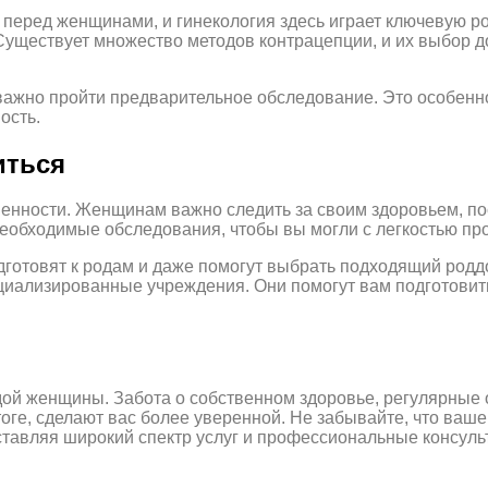
еред женщинами, и гинекология здесь играет ключевую рол
. Существует множество методов контрацепции, и их выбор
 важно пройти предварительное обследование. Это особенно
ость.
иться
твенности. Женщинам важно следить за своим здоровьем, п
еобходимые обследования, чтобы вы могли с легкостью про
одготовят к родам и даже помогут выбрать подходящий род
ециализированные учреждения. Они помогут вам подготови
дой женщины. Забота о собственном здоровье, регулярные 
оге, сделают вас более уверенной. Не забывайте, что ваше
ставляя широкий спектр услуг и профессиональные консуль