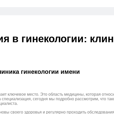
я в гинекологии: кли
линика гинекологии имени
мает ключевое место. Это область медицины, которая отно
а специализация, сегодня мы подробно рассмотрим, что так
циалиста.
новы своего здоровья и регулярно проходить обследования