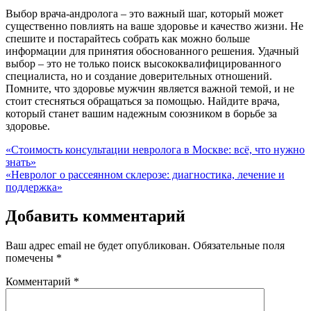
Выбор врача-андролога – это важный шаг, который может
существенно повлиять на ваше здоровье и качество жизни. Не
спешите и постарайтесь собрать как можно больше
информации для принятия обоснованного решения. Удачный
выбор – это не только поиск высококвалифицированного
специалиста, но и создание доверительных отношений.
Помните, что здоровье мужчин является важной темой, и не
стоит стесняться обращаться за помощью. Найдите врача,
который станет вашим надежным союзником в борьбе за
здоровье.
Навигация
«Стоимость консультации невролога в Москве: всё, что нужно
знать»
по
«Невролог о рассеянном склерозе: диагностика, лечение и
записям
поддержка»
Добавить комментарий
Ваш адрес email не будет опубликован.
Обязательные поля
помечены
*
Комментарий
*