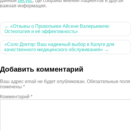
данный
ресурс
, где собраны мнения пациентов и другая
важная информация.
Навигация
«Отзывы о Прокопьеве Айсене Валерьевиче:
Остеопатия и её эффективность»
по
записям
«Соло Доктор: Ваш надежный выбор в Калуге для
качественного медицинского обслуживания»
Добавить комментарий
Ваш адрес email не будет опубликован.
Обязательные поля
помечены
*
Комментарий
*