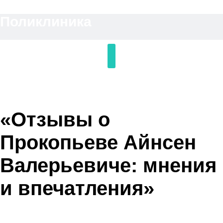
Перейти
Поликлиника
к
содержимому
«Отзывы о
Прокопьеве Айнсен
Валерьевиче: мнения
и впечатления»