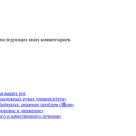
ля последующих моих комментариев.
ья ваших ног
в надежных руках университета»
юберцах: решение проблем с痛ом»
здоровье и движение»
ого и качественного лечения»