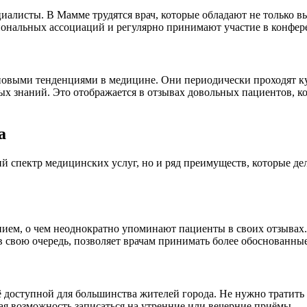
алисты. В Мамме трудятся врач, которые обладают не только в
ональных ассоциаций и регулярно принимают участие в конфере
 новыми тенденциями в медицине. Они периодически проходят
ьных знаний. Это отображается в отзывах довольных пациентов,
а
й спектр медицинских услуг, но и ряд преимуществ, которые д
ием, о чем неоднократно упоминают пациенты в своих отзывах.
в свою очередь, позволяет врачам принимать более обоснованны
 доступной для большинства жителей города. Не нужно тратить 
ая возможность записаться на утренние или вечерние приёмы.