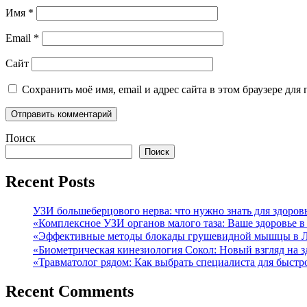
Имя
*
Email
*
Сайт
Сохранить моё имя, email и адрес сайта в этом браузере д
Поиск
Поиск
Recent Posts
УЗИ большеберцового нерва: что нужно знать для здоров
«Комплексное УЗИ органов малого таза: Ваше здоровье 
«Эффективные методы блокады грушевидной мышцы в Л
«Биометрическая кинезиология Сокол: Новый взгляд на 
«Травматолог рядом: Как выбрать специалиста для быстр
Recent Comments