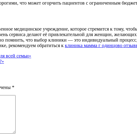
дорогими, что может огорчить пациентов с ограниченным бюдже
нное медицинское учреждение, которое стремится к тому, чтобы
нь сервиса делают её привлекательной для женщин, желающих з
но помнить, что выбор клиники — это индивидуальный процесс,
ике, рекомендуем обратиться к
клиника мамма г одинцово отзыв
ля всей семьи»
?»
ечены
*