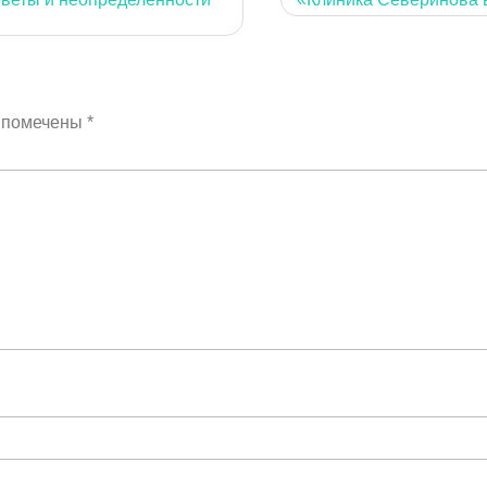
я помечены
*