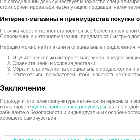
На сегодняшний день существует множество специализиро
стоит ориентироваться на репутацию продавца, наличие л
Интернет-магазины и преимущества покупки 
Покупка через интернет становится все более популярной 
Современные интернет-магазины предлагают быструю доста
Нередко можно найти акции и специальные предложения, чт
Изучите несколько интернет-магазинов, предлагающи
Сравните цены и условия доставки.
Обратите внимание на специальные предложения и а
Чтите отзывы покупателей, чтобы избежать некачеств
Заключение
Подводя итоги, электропунктура является интересным и э
и планируете
купить прибор электропунктуры
, важно подой
забывайте о безопасности и индивидуальных особенностях
хорошего самочувствия.
Навигация
«Беременность после пайпель-биопсии эндометрия: с