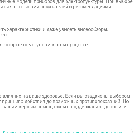
личные модели приборов для электропунктуры. При выборе
миться с отзывами покупателей и рекомендациями.
ить характеристики и даже увидеть видеообзоры.
шел.
, которые помогут вам в этом процессе:
е влияние на ваше здоровье. Если вы озадачены выбором
 от принципа действия до возможных противопоказаний. Не
ать вашим верным помощником в поддержании здоровья и
в Калуге: современные решения для вашего здоровья»