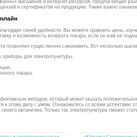
ванных магазинов и интернет-ресурсов, предлагающих раз
ицензий и сертификатов на продукцию. Также важно ознако
онлайн
благодаря своей удобности. Вы можете сравнить цены, изуч
вку и возможность возврата товара, если он вам не подо
о позволяет существенно сэкономить. Вот несколько шагов
х приборы для электропунктуры.
кции.
енного товара.
ффективным методом, который может оказать положительно
ти к этому делу с умом. Ознакомьтесь со всеми аспектами:
 своего организма. Только так электропунктура сможет ст
оветы и неопределенности
«Клиника Северинова 