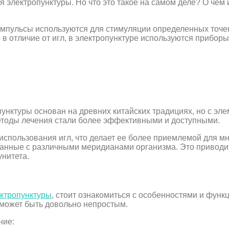
я электропунктуры. Но что это такое на самом деле? О чем 
импульсы используются для стимуляции определенных точек
в отличие от игл, в электропунктуре используются приборы
опунктуры основан на древних китайских традициях, но с э
етоды лечения стали более эффективными и доступными.
т использования игл, что делает ее более приемлемой для 
язанные с различными меридианами организма. Это привод
нитета.
ектропунктуры
, стоит ознакомиться с особенностями и фун
 может быть довольно непростым.
ние: