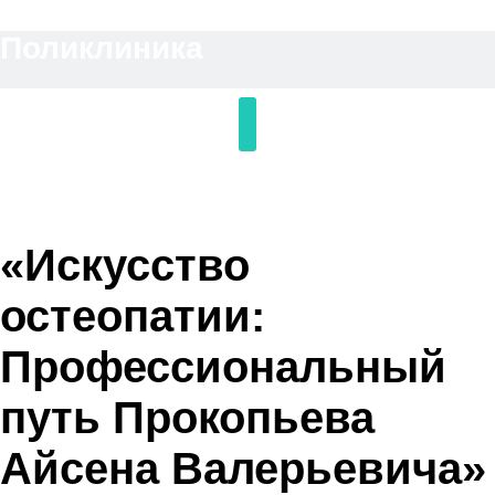
Перейти
Поликлиника
к
содержимому
«Искусство
остеопатии:
Профессиональный
путь Прокопьева
Айсена Валерьевича»