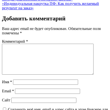
по
«Индивидуальная накрутка ПФ: Как получить желаемый
записям
результат на заказ»
Добавить комментарий
Ваш адрес email не будет опубликован.
Обязательные поля
помечены
*
Комментарий
*
Имя
*
Email
*
Сайт
Сохранить моё имя, email и адрес сайта в этом браузере для