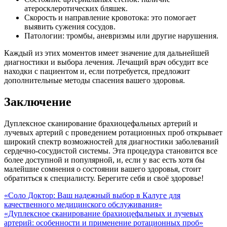
атеросклеротических бляшек.
Скорость и направление кровотока: это помогает
выявить сужения сосудов.
Патологии: тромбы, аневризмы или другие нарушения.
Каждый из этих моментов имеет значение для дальнейшей
диагностики и выбора лечения. Лечащий врач обсудит все
находки с пациентом и, если потребуется, предложит
дополнительные методы спасения вашего здоровья.
Заключение
Дуплексное сканирование брахиоцефальных артерий и
лучевых артерий с проведением ротационных проб открывает
широкий спектр возможностей для диагностики заболеваний
сердечно-сосудистой системы. Эта процедура становится все
более доступной и популярной, и, если у вас есть хотя бы
малейшие сомнения о состоянии вашего здоровья, стоит
обратиться к специалисту. Берегите себя и своё здоровье!
Навигация
«Соло Доктор: Ваш надежный выбор в Калуге для
качественного медицинского обслуживания»
по
«Дуплексное сканирование брахиоцефальных и лучевых
записям
артерий: особенности и применение ротационных проб»